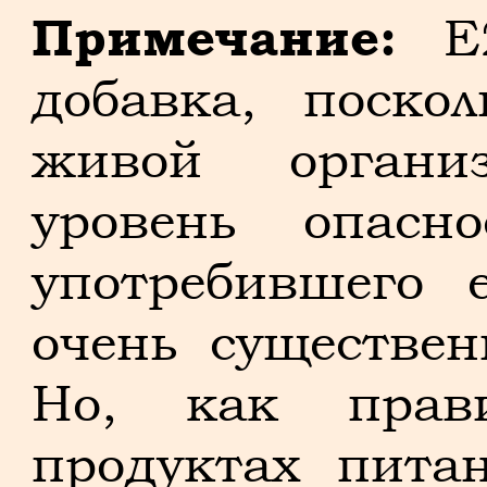
Примечание:
E2
добавка, поско
живой органи
уровень опасн
употребившего 
очень существен
Но, как прави
продуктах пита