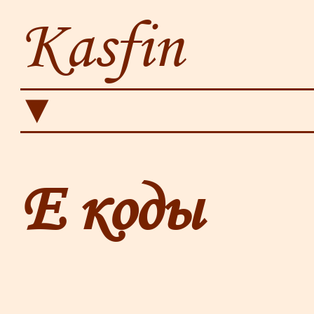
Kasfin
▼
Е коды