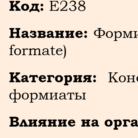
Код:
E238
Название:
Форми
formate)
Категория:
Конс
формиаты
Влияние на орг