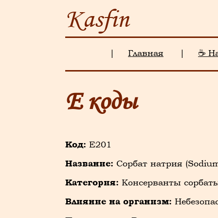
Kasfin
|
Главная
|
☕ Н
Е коды
Код:
E201
Название:
Сорбат натрия (Sodium
Категория:
Консерванты сорбат
Влияние на организм:
Небезопа