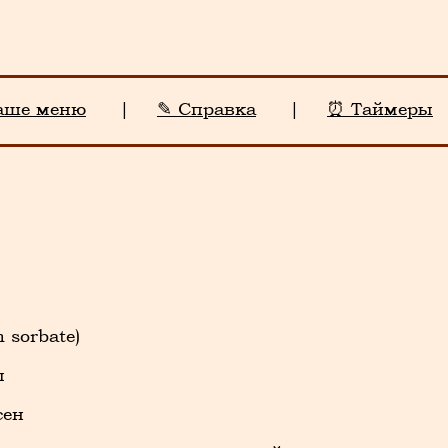
аше меню
|
✎ Справка
|
⏰ Таймеры
 sorbate)
ы
сен