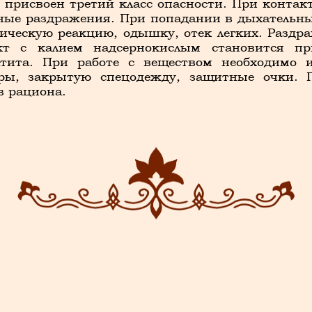
 присвоен третий класс опасности. При конта
ные раздражения. При попадании в дыхательны
ическую реакцию, одышку, отек легких. Раздра
кт с калием надсернокислым становится пр
атита. При работе с веществом необходимо и
оры, закрытую спецодежду, защитные очки.
з рациона.