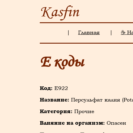
Kasfin
|
Главная
|
☕ Н
Е коды
Код:
E922
Название:
Персульфат калия (Pota
Категория:
Прочие
Влияние на организм:
Опасен