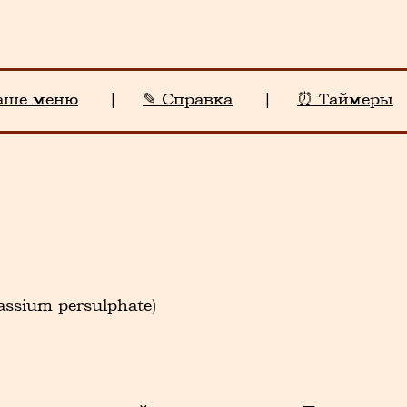
аше меню
|
✎ Справка
|
⏰ Таймеры
ssium persulphate)