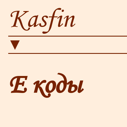
Kasfin
▼
Е коды