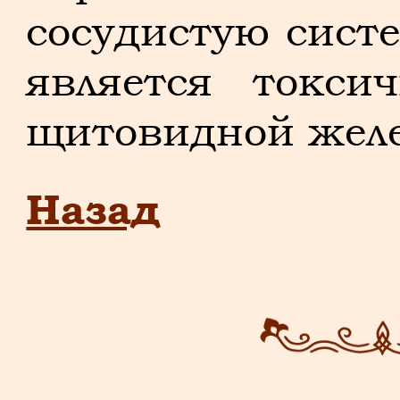
сосудистую сист
является токси
щитовидной жел
Назад