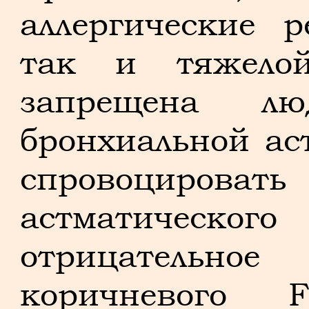
аллергические 
так и тяжело
запрещена лю
бронхиальной ас
спровоцирова
астматического
отрицательн
коричневого 