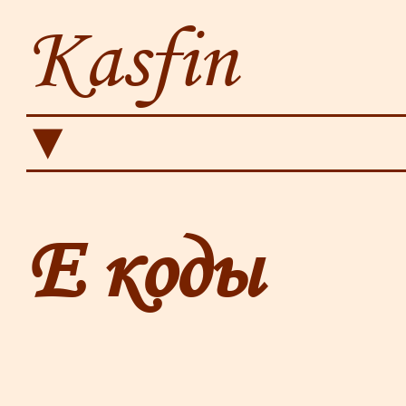
Kasfin
▼
Е коды