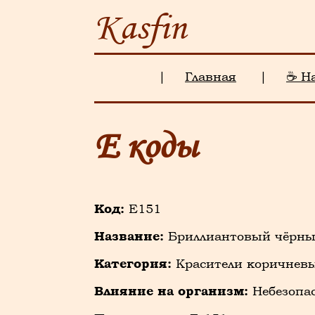
Kasfin
|
Главная
|
☕ Н
Е коды
Код:
E151
Название:
Бриллиантовый чёрный 
Категория:
Красители коричневы
Влияние на организм:
Небезопа