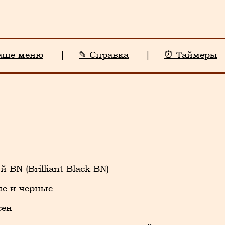
аше меню
|
✎ Справка
|
⏰ Таймеры
BN (Brilliant Black BN)
е и черные
сен