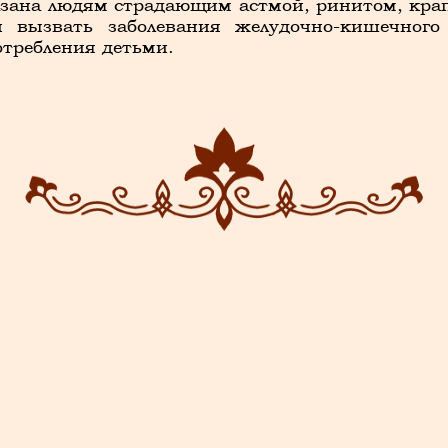
зана людям страдающим астмой, ринитом, крап
 вызвать заболевания желудочно-кишечного т
отребления детьми.