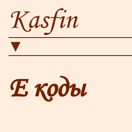
Kasfin
▼
Е коды