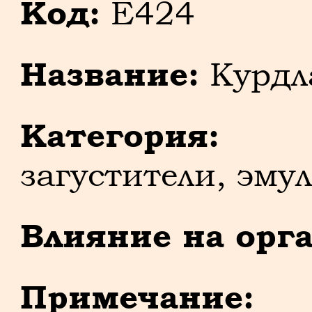
Код:
E424
Название:
Курдла
Категория:
Ст
загустители, эму
Влияние на орг
Примечание:
В