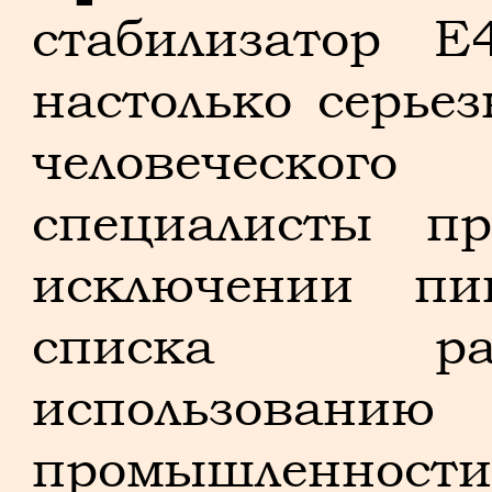
стабилизатор E
настолько серье
человеческог
специалисты п
исключении пи
списка ра
использова
промышленно