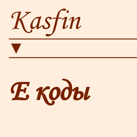
Kasfin
▼
Е коды