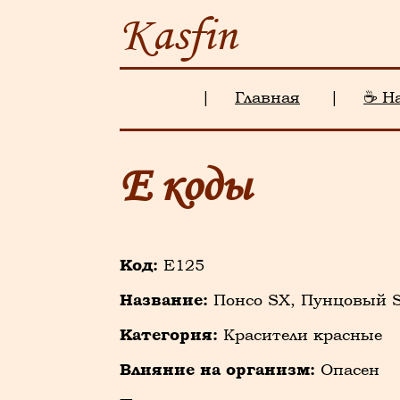
Kasfin
|
Главная
|
☕ Н
Е коды
Код:
E125
Название:
Понсо SX, Пунцовый SX
Категория:
Красители красные
Влияние на организм:
Опасен