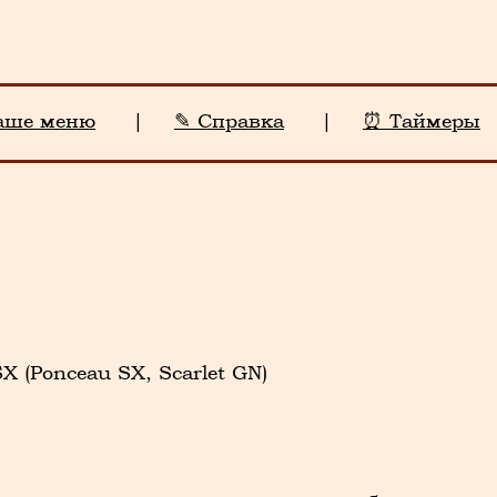
аше меню
|
✎ Справка
|
⏰ Таймеры
 (Ponceau SX, Scarlet GN)