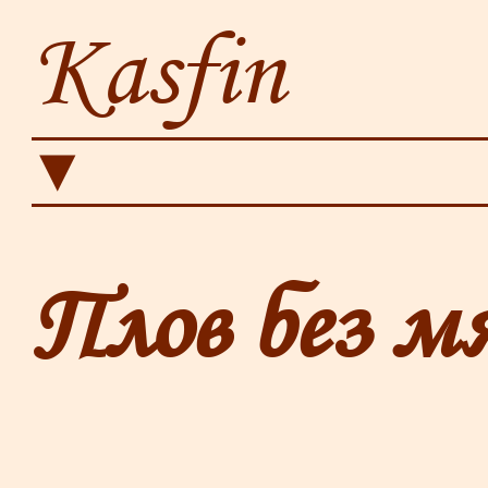
Kasfin
▼
Плов без м