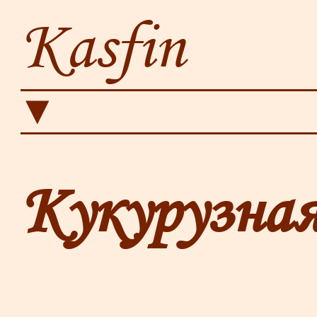
Kasfin
▼
Кукурузная