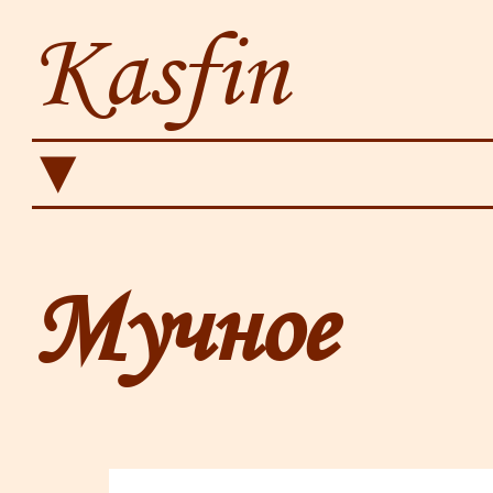
Kasfin
▼
Мучное