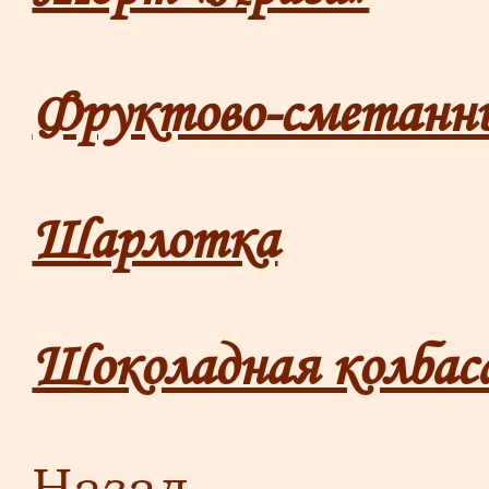
Фруктово-сметанны
Шарлотка
Шоколадная колбас
Назад