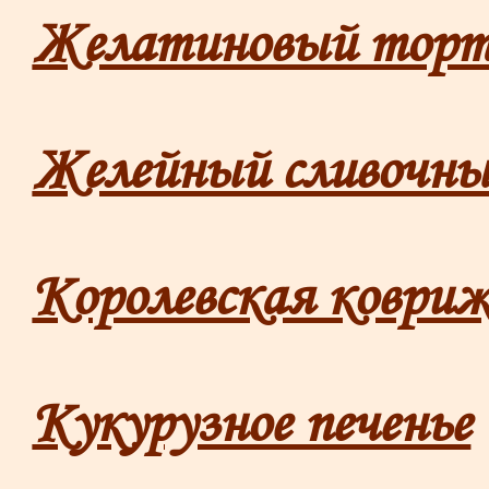
Желатиновый тор
Желейный сливочны
Королевская коври
Кукурузное печенье