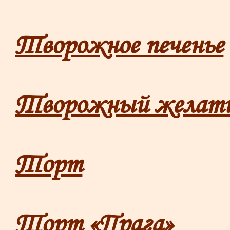
Творожное печенье
Творожный желати
Торт
Торт «Прага»