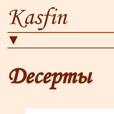
Kasfin
▼
Десерты